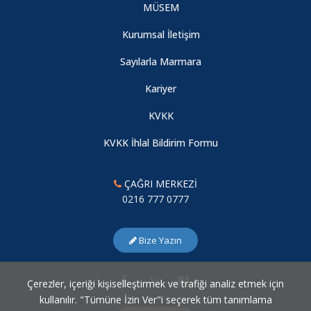
MÜSEM
Kurumsal İletişim
Sayılarla Marmara
Kariyer
KVKK
KVKK İhlal Bildirim Formu
ÇAĞRI MERKEZİ
0216 777 0777
Bize Yazın
Çerezler, içeriği kişiselleştirmek ve trafiği analiz etmek için
kullanılır. "Tümüne İzin Ver"i seçerek tüm tanımlama