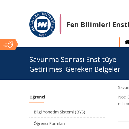
Fen Bilimleri Enst
Ana
Savunma Sonrası Enstitüye
Getirilmesi Gereken Belgeler
İçerik
Savun
Öğrenci
Not: B
edilme
Bilgi Yönetim Sistemi (BYS)
Öğrenci Formları