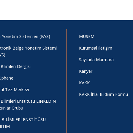
i Yonetim Sistemleri (BYS)
MÜSEM
ktronik Belge Yönetim Sistemi
Kurumsal İletişim
YS)
Sayılarla Marmara
Bilimleri Dergisi
Kariyer
üphane
KVKK
sal Tez Merkezi
KVKK İhlal Bildirim Formu
 Bilimleri Enstitüsü LINKEDIN
unlar Grubu
 BİLİMLERİ ENSTİTÜSÜ
ITIM