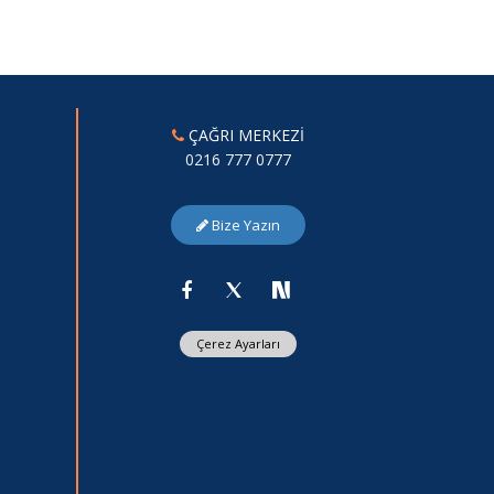
ÇAĞRI MERKEZİ
0216 777 0777
Bize Yazın
Çerez Ayarları