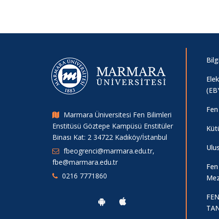
Bilg
Ele
(EB
Fen 
Marmara Üniversitesi Fen Bilimleri
Enstitüsü Göztepe Kampüsü Enstitüler
Küt
Binası Kat: 2 34722 Kadıköy/İstanbul
Ulu
fbeogrenci@marmara.edu.tr,
fbe@marmara.edu.tr
Fen
0216 7771860
Mez
FEN
TAN