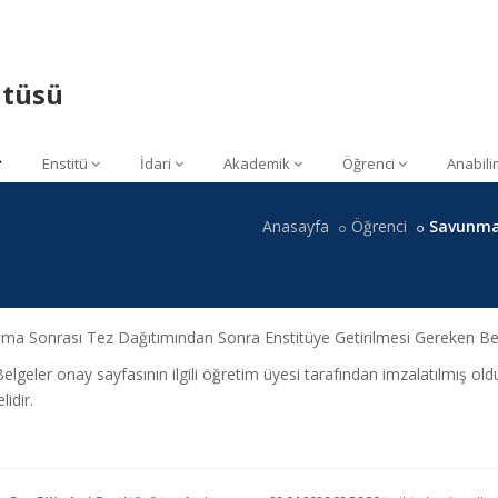
itüsü
Enstitü
İdari
Akademik
Öğrenci
Anabili
Anasayfa
Öğrenci
Savunma 
ma Sonrası Tez Dağıtımından Sonra Enstitüye Getirilmesi Gereken Bel
elgeler onay sayfasının ilgili öğretim üyesi tarafından imzalatılmış olduğu
lidir.