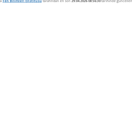
fa
Fen Bilimleri Enstitüsü
tarafından en son
29.04.2026 08:56:30
tarihinde güncellen