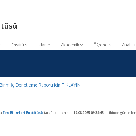
itüsü
Enstitü
İdari
Akademik
Öğrenci
Anabili
Birim İç Denetleme Raporu için TIKLAYIN
fa
Fen Bilimleri Enstitüsü
tarafından en son
19.08.2025 09:34:45
tarihinde güncellen