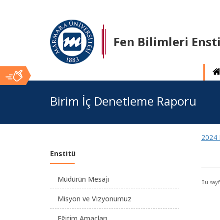
Fen Bilimleri Enst
Ana
Birim İç Denetleme Raporu
İçerik
2024 
Enstitü
Müdürün Mesajı
Bu say
Misyon ve Vizyonumuz
Eğitim Amaçları