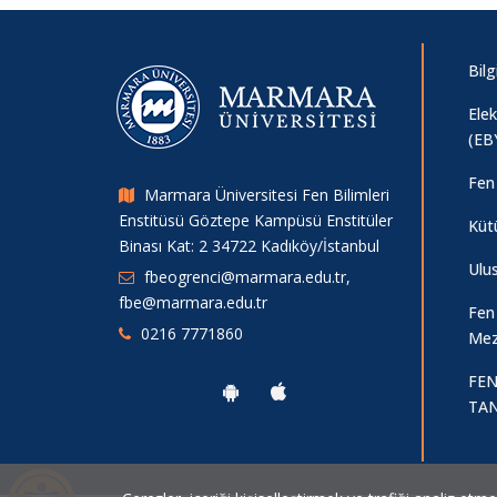
Bilg
Ele
(EB
Fen 
Marmara Üniversitesi Fen Bilimleri
Enstitüsü Göztepe Kampüsü Enstitüler
Küt
Binası Kat: 2 34722 Kadıköy/İstanbul
Ulu
fbeogrenci@marmara.edu.tr,
fbe@marmara.edu.tr
Fen
0216 7771860
Mez
FEN
TAN