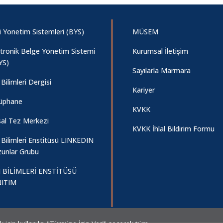
i Yonetim Sistemleri (BYS)
MÜSEM
ktronik Belge Yönetim Sistemi
Kurumsal İletişim
YS)
Sayılarla Marmara
Bilimleri Dergisi
Kariyer
üphane
KVKK
sal Tez Merkezi
KVKK İhlal Bildirim Formu
 Bilimleri Enstitüsü LINKEDIN
unlar Grubu
 BİLİMLERİ ENSTİTÜSÜ
ITIM