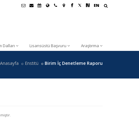
EN
m Dalları
Lisansüstü Başvuru
Araştırma
Anasayfa
Enstitü
Birim İç Denetleme Raporu
miştir.